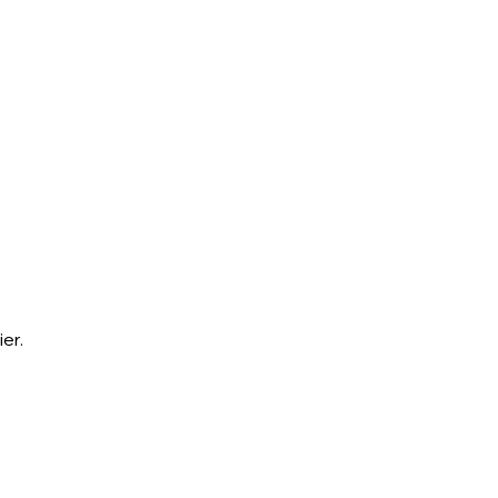
artner werden
Vereins-Shop
er.